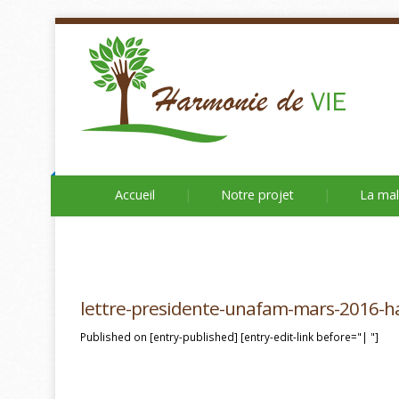
Accueil
Notre projet
La mal
lettre-presidente-unafam-mars-2016-ha
Published on [entry-published] [entry-edit-link before="| "]