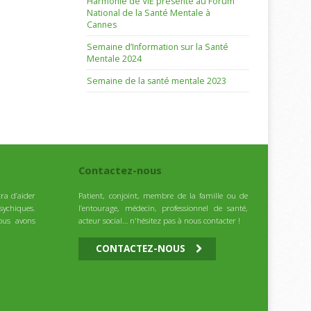
Harmonie de VIE présente au Forum
National de la Santé Mentale à
Cannes
Semaine d’Information sur la Santé
Mentale 2024
Semaine de la santé mentale 2023
Contactez-nous
ra d’aider
Patient, conjoint, membre de la famille ou de
sychiques.
l’entourage, médecin, professionnel de santé,
ous avons
acteur social… n'hésitez pas à nous contacter !
CONTACTEZ-NOUS