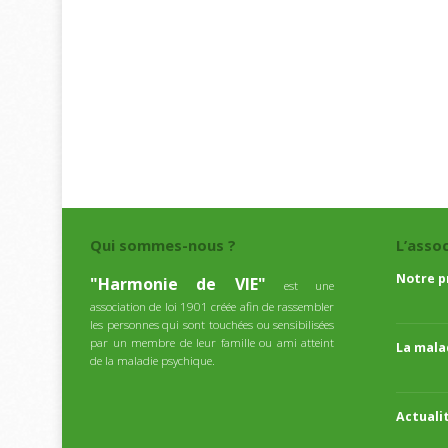
Qui sommes-nous ?
L’asso
Notre p
"Harmonie de VIE"
est une
association de loi 1901 créée afin de rassembler
les personnes qui sont touchées ou sensibilisées
par un membre de leur famille ou ami atteint
La mala
de la maladie psychique.
Actuali